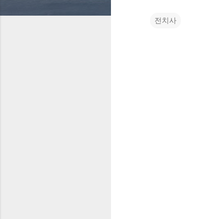
전치사
댓
글