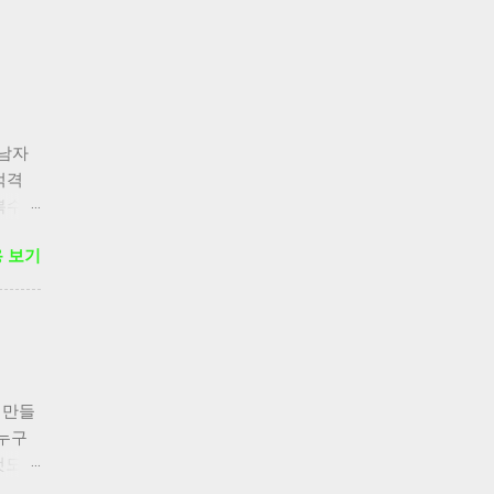
 남자
목적격
 복수형
 보기
 만들
 누구
 것도
방법, 상