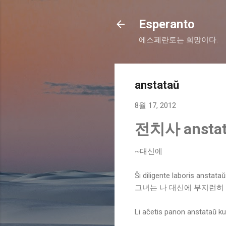
Esperanto
에스페란토는 희망이다.
anstataŭ
8월 17, 2012
전치사 anstat
~대신에
Ŝi diligente laboris anstataŭ
그녀는 나 대신에 부지런히 
Li aĉetis panon anstataŭ ku