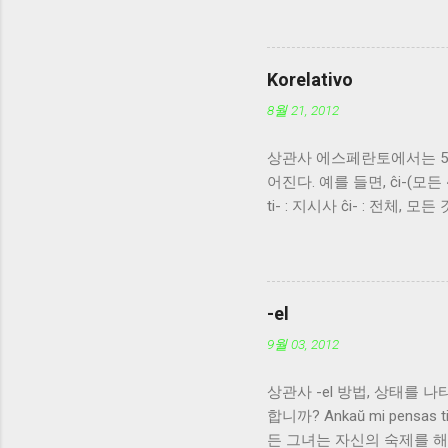
Korelativo
8월 21, 2012
상관사 에스페란토에서는 5
어진다. 예를 들면, ĉi-(모든 ~
ti- : 지시사 ĉi- : 전체, 
아닌 -o : 불확정한 사물, 물건 -
태 -al : 이유 -am : 때
온다. -om 계열의 경우는 접
경우는 방향의 목적격 -n을 
-el
명사를 수식하여 양적인 의
9월 03, 2012
야 한다. 단독으로 명사꼴로 
식받는 명사의 복수/대격어
상관사 -el 방법, 상태를 나타낸다
에도 복수어미가 붙지 않는다.
합니까? Ankaŭ mi pensas 
앞에 오며, 수식받는 명사에
든 그녀는 자신의 숙제를 해결할 것
어미가 붙지 않는다. -e, 