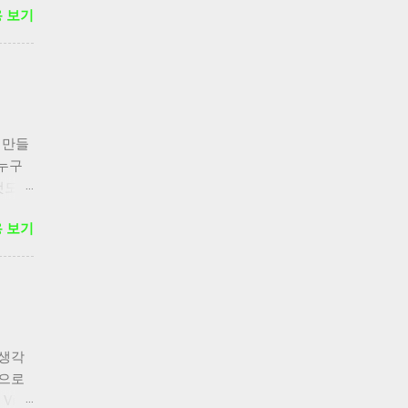
 보기
 만들
 누구
 것도
방법, 상
 보기
처음에
 계열의
적으로
시켜
역시 수
경우
게 생각
사 바로
방법으로
적격
Vi
 받지