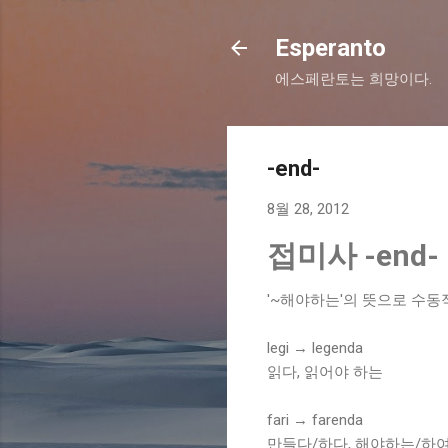
Esperanto
에스페란토는 희망이다.
-end-
8월 28, 2012
접미사 -end-
'~해야하는'의 뜻으로 수동
legi → legenda
읽다, 읽어야 하는
fari → farenda
만들다/하다, 해야하는/하