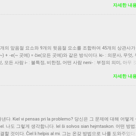
자세한 내용
개의 앞음절 요소와 9개의 뒷음절 요소를 조합하여 45개의 상관사가
) + -e(~ 곳에) = ĉie(모든 곳에)와 같은 방식이다. ki- : 의문사, 무엇,
모든 것, 모든 사람 i- : 불특정, 비한정, 어떤 사람 neni- : 부정의 의미, 아무
u : 특정 개체, 사람 -a : 성향, 성질, 형용 -es : 소유 -e : 장소 -el : 
자세한 내용
, 시간 -om : 수량 ki- 계열의 상관사는 반드시 문장의 처음이나 종속문의 
미사 -a를 붙여서 -oma의 꼴로 쓰면 '-의 양의'라는 의미가 된다. -e
붙여 -en의 꼴로 쓰면 '-곳으로'라는 의미가 된다. -u 계열은 형용사
미를 표현할 수 있으며, 명사를 수식할 때는 복수/목적격어미를 일치
쓸 경우도 복수/목적격어미를 받을 수 있다. -a/-oma 계열의 경우 
미를 일치시켜야 한다. 일반적인 것을 가리키는 -o 계열에는 어떠한 
. Kiel vi pensas pri la problemo? 당신은 그 문제에 대해 어떻
 (단, 목적격 어미(-n)는 붙을 수 있다.) -es 계열에는 수식하는 명
tiel. 나도 그렇게 생각합니다. Iel ŝi solvos sian hejmtaskon. 어떤 
 관계없이 목적격어미와 복수어미가 붙지 않는다. -om 계열에는 목
이다. Ĉiel li helpis al mi. 그는 온갖 방법으로 나를 도와주었다. 
-am 계열 등은 명사처럼 사용할 수도 있다. (그러나 복수/목적격어미는