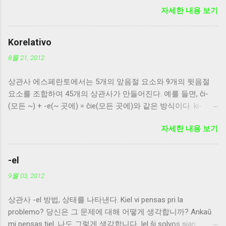
자세한 내용 보기
복수형 어미와 목적격 어미가 함께 붙을 때는 복수형 어미를 먼
저 붙인다. homojn, ideojn
Korelativo
8월 21, 2012
상관사 에스페란토에서는 5개의 앞음절 요소와 9개의 뒷음절
요소를 조합하여 45개의 상관사가 만들어진다. 예를 들면, ĉi-
(모든 ~) + -e(~ 곳에) = ĉie(모든 곳에)와 같은 방식이다. ki- : 의
문사, 무엇, 누구 ti- : 지시사 ĉi- : 전체, 모든 것, 모든 사람 i- : 불
자세한 내용 보기
특정, 비한정, 어떤 사람 neni- : 부정의 의미, 아무 것도 아닌 -o :
불확정한 사물, 물건 -u : 특정 개체, 사람 -a : 성향, 성질, 형용 -
es : 소유 -e : 장소 -el : 방법, 상태 -al : 이유 -am : 때, 시간 -om :
-el
수량 ki- 계열의 상관사는 반드시 문장의 처음이나 종속문의 처
9월 03, 2012
음에 온다. -om 계열의 경우는 접미사 -a를 붙여서 -oma의 꼴
로 쓰면 '-의 양의'라는 의미가 된다. -e 계열의 경우는 방향의 목
상관사 -el 방법, 상태를 나타낸다. Kiel vi pensas pri la
적격 -n을 붙여 -en의 꼴로 쓰면 '-곳으로'라는 의미가 된다. -u
problemo? 당신은 그 문제에 대해 어떻게 생각합니까? Ankaŭ
계열은 형용사적으로 명사를 수식하여 양적인 의미를 표현할
mi pensas tiel. 나도 그렇게 생각합니다. Iel ŝi solvos sian