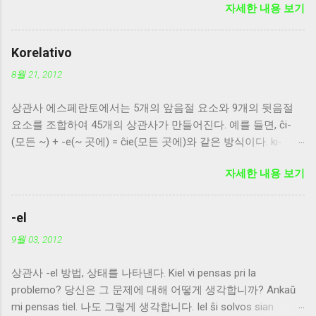
자세한 내용 보기
복수형 어미와 목적격 어미가 함께 붙을 때는 복수형 어미를 먼
저 붙인다. homojn, ideojn
Korelativo
8월 21, 2012
상관사 에스페란토에서는 5개의 앞음절 요소와 9개의 뒷음절
요소를 조합하여 45개의 상관사가 만들어진다. 예를 들면, ĉi-
(모든 ~) + -e(~ 곳에) = ĉie(모든 곳에)와 같은 방식이다. ki- : 의
문사, 무엇, 누구 ti- : 지시사 ĉi- : 전체, 모든 것, 모든 사람 i- : 불
자세한 내용 보기
특정, 비한정, 어떤 사람 neni- : 부정의 의미, 아무 것도 아닌 -o :
불확정한 사물, 물건 -u : 특정 개체, 사람 -a : 성향, 성질, 형용 -
es : 소유 -e : 장소 -el : 방법, 상태 -al : 이유 -am : 때, 시간 -om :
-el
수량 ki- 계열의 상관사는 반드시 문장의 처음이나 종속문의 처
9월 03, 2012
음에 온다. -om 계열의 경우는 접미사 -a를 붙여서 -oma의 꼴
로 쓰면 '-의 양의'라는 의미가 된다. -e 계열의 경우는 방향의 목
상관사 -el 방법, 상태를 나타낸다. Kiel vi pensas pri la
적격 -n을 붙여 -en의 꼴로 쓰면 '-곳으로'라는 의미가 된다. -u
problemo? 당신은 그 문제에 대해 어떻게 생각합니까? Ankaŭ
계열은 형용사적으로 명사를 수식하여 양적인 의미를 표현할
mi pensas tiel. 나도 그렇게 생각합니다. Iel ŝi solvos sian
수 있으며, 명사를 수식할 때는 복수/목적격어미를 일치시켜야