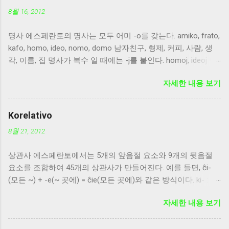
8월 16, 2012
명사 에스페란토의 명사는 모두 어미 -o를 갖는다. amiko, frato,
kafo, homo, ideo, nomo, domo 남자친구, 형제, 커피, 사람, 생
각, 이름, 집 명사가 복수 일 때에는 -j를 붙인다. homoj, ideoj 명
사가 목적격 으로 사용될 때에는 -n을 붙인다. nomon, domon
자세한 내용 보기
복수형 어미와 목적격 어미가 함께 붙을 때는 복수형 어미를 먼
저 붙인다. homojn, ideojn
Korelativo
8월 21, 2012
상관사 에스페란토에서는 5개의 앞음절 요소와 9개의 뒷음절
요소를 조합하여 45개의 상관사가 만들어진다. 예를 들면, ĉi-
(모든 ~) + -e(~ 곳에) = ĉie(모든 곳에)와 같은 방식이다. ki- : 의
문사, 무엇, 누구 ti- : 지시사 ĉi- : 전체, 모든 것, 모든 사람 i- : 불
자세한 내용 보기
특정, 비한정, 어떤 사람 neni- : 부정의 의미, 아무 것도 아닌 -o :
불확정한 사물, 물건 -u : 특정 개체, 사람 -a : 성향, 성질, 형용 -
es : 소유 -e : 장소 -el : 방법, 상태 -al : 이유 -am : 때, 시간 -om :